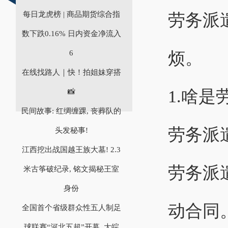
每日龙虎榜 | 商品期货综合指
劳务派
数下跌0.16% 日内资金净流入
烦。
6
在线找路人｜快！拍姐妹穿搭
1.啥是
📸
民间故事: 红绸缠踝, 丧葬队的
劳务派
头发秘事!
江西挖出战国越王族大墓! 2.3
劳务派
米古筝破纪录, 铭文揭秘王室
身份
动合同
全国首个省级群众性五人制足
球联赛“河北五超”开幕_大皖